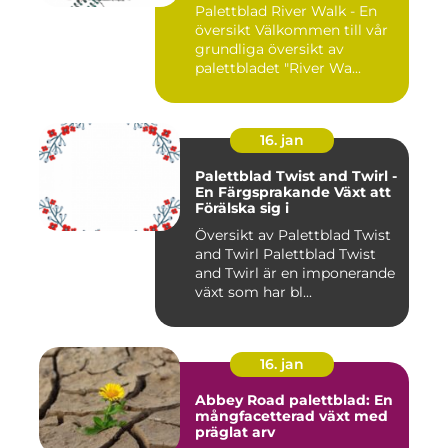
Palettblad River Walk - En
översikt Välkommen till vår
grundliga översikt av
palettbladet "River Wa...
16. jan
Palettblad Twist and Twirl -
En Färgsprakande Växt att
Förälska sig i
Översikt av Palettblad Twist
and Twirl Palettblad Twist
and Twirl är en imponerande
växt som har bl...
16. jan
Abbey Road palettblad: En
mångfacetterad växt med
präglat arv