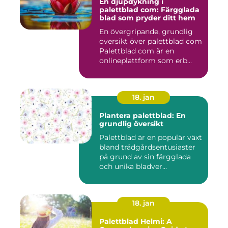
En djupdykning i
palettblad com: Färgglada
blad som pryder ditt hem
En övergripande, grundlig
översikt över palettblad com
Palettblad com är en
onlineplattform som erb...
18. jan
Plantera palettblad: En
grundlig översikt
Palettblad är en populär växt
bland trädgårdsentusiaster
på grund av sin färgglada
och unika bladver...
18. jan
Palettblad Helmi: A