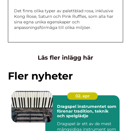
Det finns olika typer av palettblad rosa, inklusive
Kong Rose, Saturn och Pink Ruffles, som alla har
sina egna unika egenskaper och
anpassningsförmåga till olika miljöer.
Läs fler inlägg här
Fler nyheter
02. apr
Dragspel instrumentet som
förenar tradition, teknik
och spelglädje
Dragspel är ett av de mest
mångsidiga instrument som