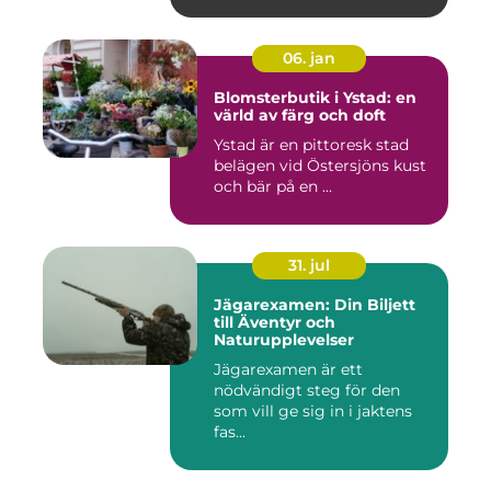
06. jan
Blomsterbutik i Ystad: en
värld av färg och doft
Ystad är en pittoresk stad
belägen vid Östersjöns kust
och bär på en ...
31. jul
Jägarexamen: Din Biljett
till Äventyr och
Naturupplevelser
Jägarexamen är ett
nödvändigt steg för den
som vill ge sig in i jaktens
fas...