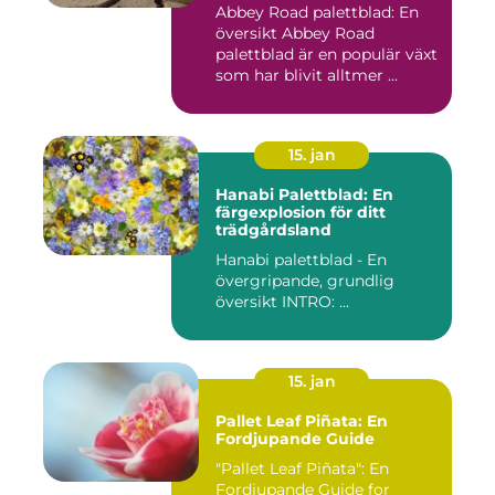
Abbey Road palettblad: En
översikt Abbey Road
palettblad är en populär växt
som har blivit alltmer ...
15. jan
Hanabi Palettblad: En
färgexplosion för ditt
trädgårdsland
Hanabi palettblad - En
övergripande, grundlig
översikt INTRO: ...
15. jan
Pallet Leaf Piñata: En
Fordjupande Guide
"Pallet Leaf Piñata": En
Fordjupande Guide for