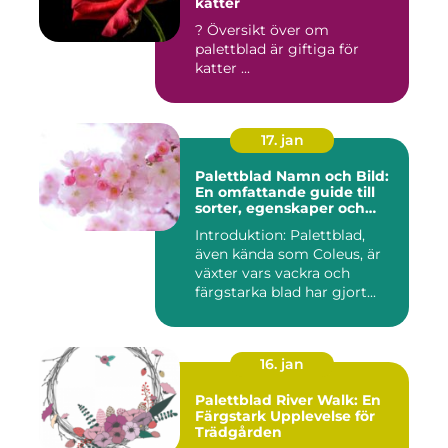
katter
? Översikt över om
palettblad är giftiga för
katter ...
17. jan
Palettblad Namn och Bild:
En omfattande guide till
sorter, egenskaper och
historik
Introduktion: Palettblad,
även kända som Coleus, är
växter vars vackra och
färgstarka blad har gjort...
16. jan
Palettblad River Walk: En
Färgstark Upplevelse för
Trädgården