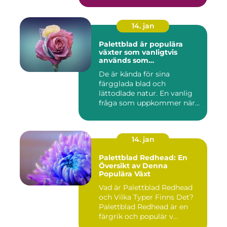
14. jan
Palettblad är populära
växter som vanligtvis
används som
prydnadsväxter inomhus
De är kända för sina
färgglada blad och
lättodlade natur. En vanlig
fråga som uppkommer när
det gäll...
14. jan
Palettblad Redhead: En
Översikt av Denna
Populära Växt
Vad är Palettblad Redhead
och Vilka Typer Finns Det?
Palettblad Redhead är en
färgrik och populär v...