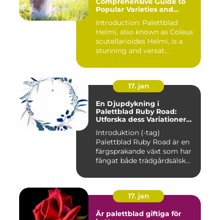
Comprehensive Guide to
Popular Varieties and
Quantitative
Introduction: Palettblad
Measurements
Helmi, also known as Coleus
scutellarioides Helmi, is a
stunning and versat...
17. jan
En Djupdykning i
Palettblad Ruby Road:
Utforska dess Variationer
och Historia
Introduktion (-tag)
Palettblad Ruby Road är en
färgsprakande växt som har
fångat både trädgårdsälsk...
17. jan
Är palettblad giftiga för