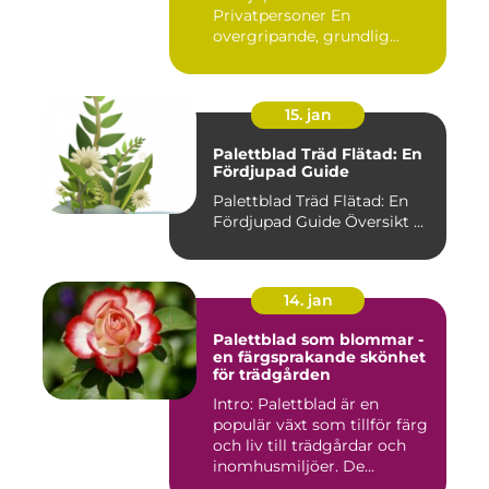
Privatpersoner En
overgripande, grundlig
oversikt o...
15. jan
Palettblad Träd Flätad: En
Fördjupad Guide
Palettblad Träd Flätad: En
Fördjupad Guide Översikt ...
14. jan
Palettblad som blommar -
en färgsprakande skönhet
för trädgården
Intro: Palettblad är en
populär växt som tillför färg
och liv till trädgårdar och
inomhusmiljöer. De...