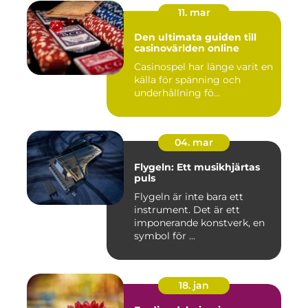
11. mar
Den ultimata guiden till
casinovärlden online
Casinospel har länge varit en
källa för spänning och
underhållning fö...
04. mar
Flygeln: Ett musikhjärtas
puls
Flygeln är inte bara ett
instrument. Det är ett
imponerande konstverk, en
symbol för ...
18. jan