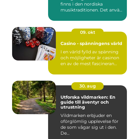
finns i den nordiska
musiktraditionen. Det anvä...
09. okt
Casino - spänningens värld
I en värld fylld av spänning
och möjligheter är casinon
en av de mest fascineran...
30. aug
Utforska vildmarken: En
guide till äventyr och
utrustning
Vildmarken erbjuder en
oförglömlig upplevelse för
de som vågar sig ut i den.
De...