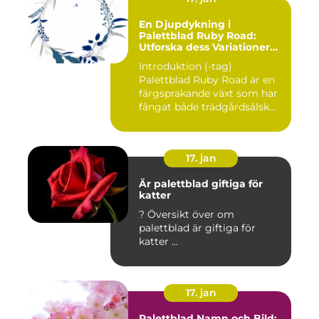
En Djupdykning i
Palettblad Ruby Road:
Utforska dess Variationer
och Historia
Introduktion (-tag)
Palettblad Ruby Road är en
färgsprakande växt som har
fångat både trädgårdsälsk...
17. jan
Är palettblad giftiga för
katter
? Översikt över om
palettblad är giftiga för
katter ...
17. jan
Palettblad Namn och Bild: