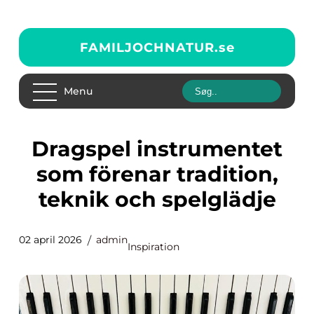
FAMILJOCHNATUR.
se
Menu
Dragspel instrumentet
som förenar tradition,
teknik och spelglädje
02 april 2026
admin
Inspiration