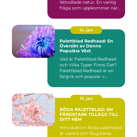
lättodlade natur. En vanlig
fråga som uppkommer när
det gäll...
14. jan
Palettblad Redhead: En
Översikt av Denna
Populära Växt
Vad är Palettblad Redhead
och Vilka Typer Finns Det?
Palettblad Redhead är en
färgrik och populär v...
13. jan
RÖDA PALETTBLAD: EN
FÄRGSTARK TILLÄGG TILL
DITT HEM
Introduktion Röda palettblad
är vackra och färgstarka