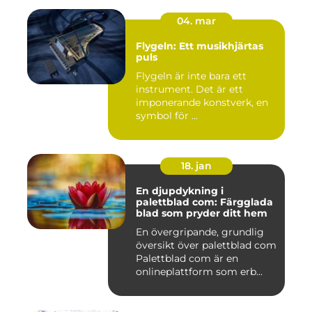
04. mar
Flygeln: Ett musikhjärtas
puls
Flygeln är inte bara ett
instrument. Det är ett
imponerande konstverk, en
symbol för ...
18. jan
En djupdykning i
palettblad com: Färgglada
blad som pryder ditt hem
En övergripande, grundlig
översikt över palettblad com
Palettblad com är en
onlineplattform som erb...