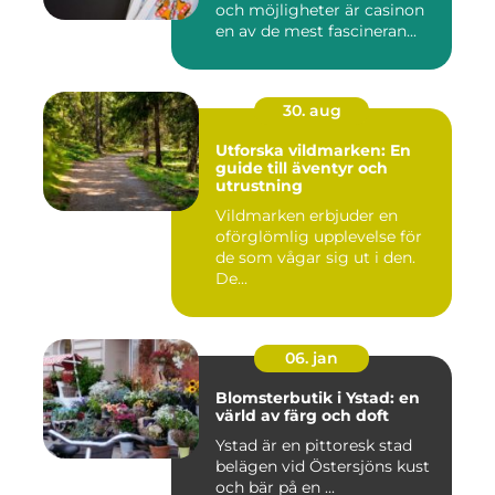
och möjligheter är casinon
en av de mest fascineran...
30. aug
Utforska vildmarken: En
guide till äventyr och
utrustning
Vildmarken erbjuder en
oförglömlig upplevelse för
de som vågar sig ut i den.
De...
06. jan
Blomsterbutik i Ystad: en
värld av färg och doft
Ystad är en pittoresk stad
belägen vid Östersjöns kust
och bär på en ...