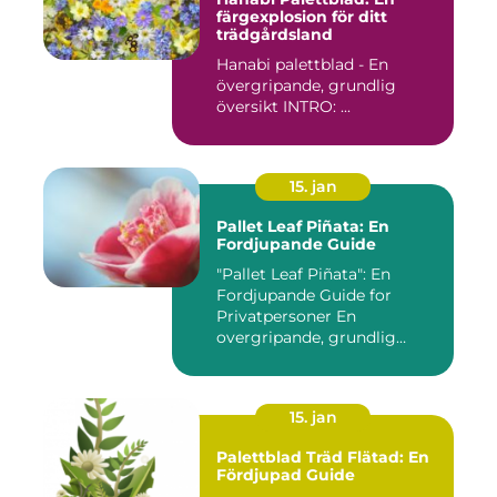
färgexplosion för ditt
trädgårdsland
Hanabi palettblad - En
övergripande, grundlig
översikt INTRO: ...
15. jan
Pallet Leaf Piñata: En
Fordjupande Guide
"Pallet Leaf Piñata": En
Fordjupande Guide for
Privatpersoner En
overgripande, grundlig
oversikt o...
15. jan
Palettblad Träd Flätad: En
Fördjupad Guide