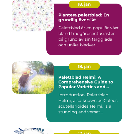
18. jan
Plantera palettblad: En
grundlig översikt
Palettblad är en populär växt
bland trädgårdsentusiaster
på grund av sin färgglada
och unika bladver...
18. jan
Palettblad Helmi: A
Comprehensive Guide to
Popular Varieties and
Quantitative
Introduction: Palettblad
Measurements
Helmi, also known as Coleus
scutellarioides Helmi, is a
stunning and versat...
17. jan