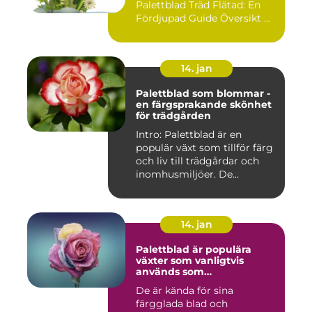
Palettblad Träd Flätad: En
Fördjupad Guide Översikt ...
14. jan
Palettblad som blommar -
en färgsprakande skönhet
för trädgården
Intro: Palettblad är en
populär växt som tillför färg
och liv till trädgårdar och
inomhusmiljöer. De...
14. jan
Palettblad är populära
växter som vanligtvis
används som
prydnadsväxter inomhus
De är kända för sina
färgglada blad och