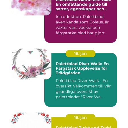
En omfattande guide till
sorter, egenskaper och
historik
Introduktion: Palettblad,
även kända som Coleus, är
växter vars vackra och
färgstarka blad har gjort...
16. jan
Palettblad River Walk: En
Färgstark Upplevelse för
Trädgården
Palettblad River Walk - En
översikt Välkommen till vår
grundliga översikt av
palettbladet "River Wa...
16. jan
Palettblad Twist and Twirl -