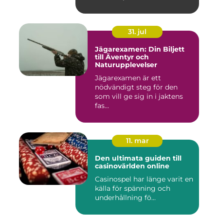
31. jul
Jägarexamen: Din Biljett
till Äventyr och
Naturupplevelser
Jägarexamen är ett
nödvändigt steg för den
som vill ge sig in i jaktens
fas...
11. mar
Den ultimata guiden till
casinovärlden online
Casinospel har länge varit en
källa för spänning och
underhållning fö...