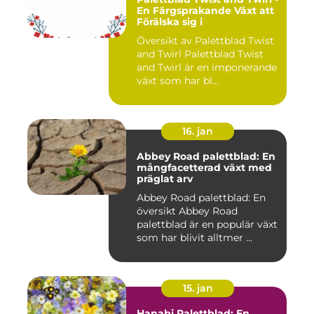
En Färgsprakande Växt att
Förälska sig i
Översikt av Palettblad Twist
and Twirl Palettblad Twist
and Twirl är en imponerande
växt som har bl...
16. jan
Abbey Road palettblad: En
mångfacetterad växt med
präglat arv
Abbey Road palettblad: En
översikt Abbey Road
palettblad är en populär växt
som har blivit alltmer ...
15. jan
Hanabi Palettblad: En