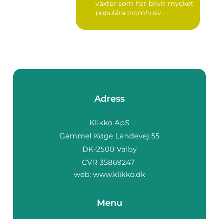
växter som har blivit mycket
populära inomhusv...
Adress
web:
www.klikko.dk
Menu