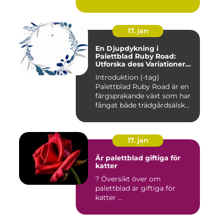
17. jan
En Djupdykning i
Palettblad Ruby Road:
Utforska dess Variationer
och Historia
Introduktion (-tag)
Palettblad Ruby Road är en
färgsprakande växt som har
fångat både trädgårdsälsk...
17. jan
Är palettblad giftiga för
katter
? Översikt över om
palettblad är giftiga för
katter ...