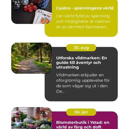
Casino - spänningens värld
I en värld fylld av spänning
och möjligheter är casinon
en av de mest fascineran...
30. aug
Utforska vildmarken: En
guide till äventyr och
utrustning
Vildmarken erbjuder en
oförglömlig upplevelse för
de som vågar sig ut i den.
De...
06. jan
Blomsterbutik i Ystad: en
värld av färg och doft