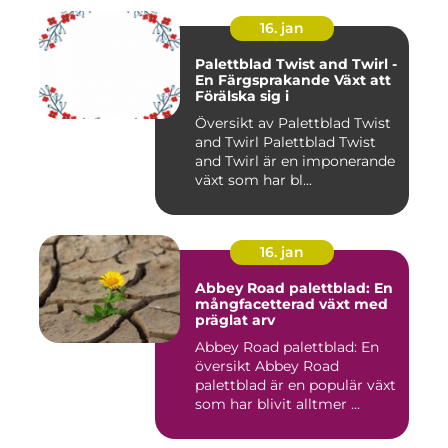
16. jan
Palettblad Twist and Twirl -
En Färgsprakande Växt att
Förälska sig i
Översikt av Palettblad Twist
and Twirl Palettblad Twist
and Twirl är en imponerande
växt som har bl...
16. jan
Abbey Road palettblad: En
mångfacetterad växt med
präglat arv
Abbey Road palettblad: En
översikt Abbey Road
palettblad är en populär växt
som har blivit alltmer ...