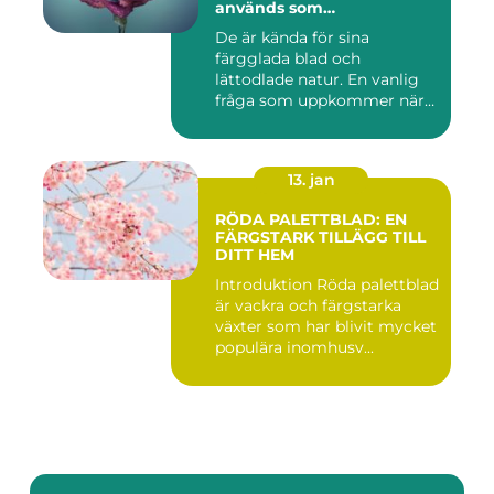
används som
prydnadsväxter inomhus
De är kända för sina
färgglada blad och
lättodlade natur. En vanlig
fråga som uppkommer när
det gäll...
13. jan
RÖDA PALETTBLAD: EN
FÄRGSTARK TILLÄGG TILL
DITT HEM
Introduktion Röda palettblad
är vackra och färgstarka
växter som har blivit mycket
populära inomhusv...