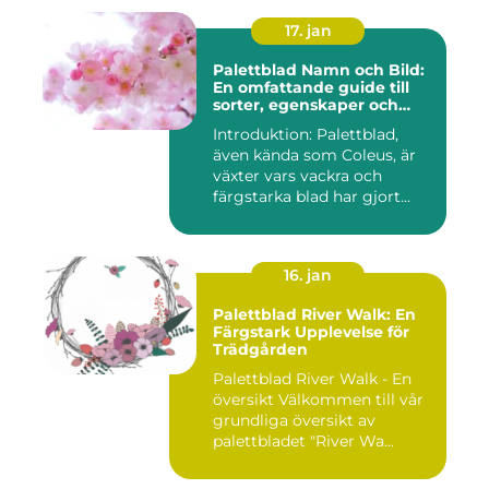
17. jan
Palettblad Namn och Bild:
En omfattande guide till
sorter, egenskaper och
historik
Introduktion: Palettblad,
även kända som Coleus, är
växter vars vackra och
färgstarka blad har gjort...
16. jan
Palettblad River Walk: En
Färgstark Upplevelse för
Trädgården
Palettblad River Walk - En
översikt Välkommen till vår
grundliga översikt av
palettbladet "River Wa...