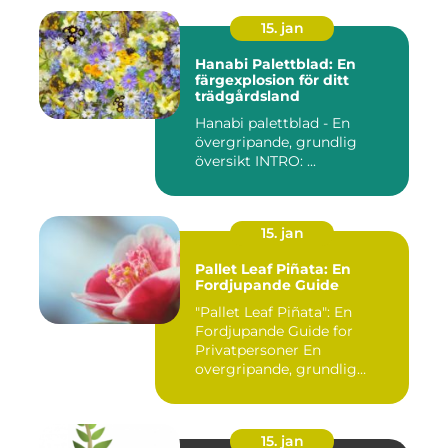
15. jan
Hanabi Palettblad: En
färgexplosion för ditt
trädgårdsland
Hanabi palettblad - En
övergripande, grundlig
översikt INTRO: ...
15. jan
Pallet Leaf Piñata: En
Fordjupande Guide
"Pallet Leaf Piñata": En
Fordjupande Guide for
Privatpersoner En
overgripande, grundlig
oversikt o...
15. jan