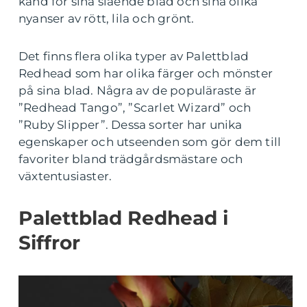
känd för sina slående blad och sina olika
nyanser av rött, lila och grönt.
Det finns flera olika typer av Palettblad
Redhead som har olika färger och mönster
på sina blad. Några av de populäraste är
”Redhead Tango”, ”Scarlet Wizard” och
”Ruby Slipper”. Dessa sorter har unika
egenskaper och utseenden som gör dem till
favoriter bland trädgårdsmästare och
växtentusiaster.
Palettblad Redhead i
Siffror