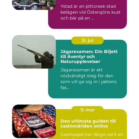
Ystad är en pittoresk stad
belägen vid Östersjöns kust
och bär på en ...
31. jul
Jägarexamen: Din Biljett
till Äventyr och
Naturupplevelser
Jägarexamen är ett
nödvändigt steg för den
som vill ge sig in i jaktens
fas...
11. mar
Den ultimata guiden till
casinovärlden online
Casinospel har länge varit en