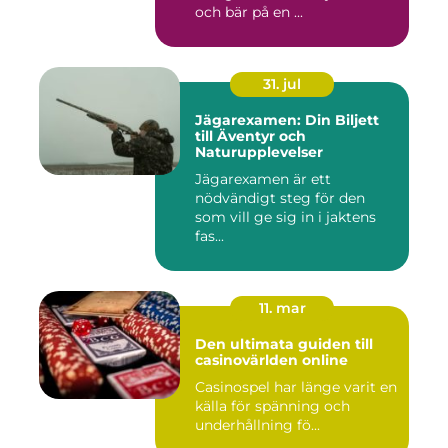
och bär på en ...
31. jul
Jägarexamen: Din Biljett
till Äventyr och
Naturupplevelser
Jägarexamen är ett
nödvändigt steg för den
som vill ge sig in i jaktens
fas...
11. mar
Den ultimata guiden till
casinovärlden online
Casinospel har länge varit en
källa för spänning och
underhållning fö...