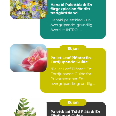
Hanabi Palettblad: En
färgexplosion för ditt
trädgårdsland
Hanabi palettblad - En
övergripande, grundlig
översikt INTRO: ...
15. jan
Pallet Leaf Piñata: En
Fordjupande Guide
"Pallet Leaf Piñata": En
Fordjupande Guide for
Privatpersoner En
overgripande, grundlig
oversikt o...
15. jan
Palettblad Träd Flätad: En
Fördjupad Guide