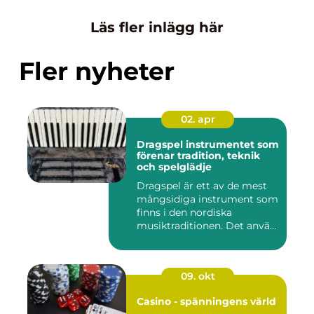
Läs fler inlägg här
Fler nyheter
02. apr
Dragspel instrumentet som
förenar tradition, teknik
och spelglädje
Dragspel är ett av de mest
mångsidiga instrument som
finns i den nordiska
musiktraditionen. Det anvä...
09. okt
Casino - spänningens värld