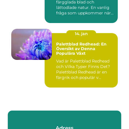
färgglada blad och
lättodlade natur. En vanlig
fråga som uppkommer när
det gäll...
14. jan
Palettblad Redhead: En
Översikt av Denna
Populära Växt
Vad är Palettblad Redhead
och Vilka Typer Finns Det?
Palettblad Redhead är en
färgrik och populär v...
Adress