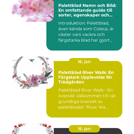
Palettblad Namn och Bild:
En omfattande guide till
sorter, egenskaper och
historik
Introduktion: Palettblad,
även kända som Coleus, är
växter vars vackra och
färgstarka blad har gjort...
16. jan
Palettblad River Walk: En
Färgstark Upplevelse för
Trädgården
Palettblad River Walk - En
översikt Välkommen till vår
grundliga översikt av
palettbladet "River Wa...
16. jan