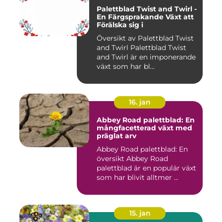
Palettblad Twist and Twirl -
En Färgsprakande Växt att
Förälska sig i
Översikt av Palettblad Twist
and Twirl Palettblad Twist
and Twirl är en imponerande
växt som har bl...
16. jan
Abbey Road palettblad: En
mångfacetterad växt med
präglat arv
Abbey Road palettblad: En
översikt Abbey Road
palettblad är en populär växt
som har blivit alltmer ...
15. jan