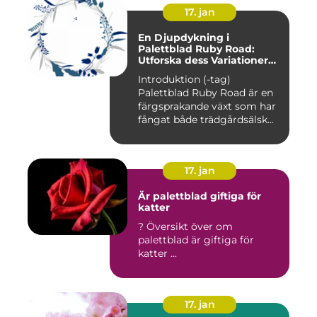
17. jan
En Djupdykning i
Palettblad Ruby Road:
Utforska dess Variationer
och Historia
Introduktion (-tag)
Palettblad Ruby Road är en
färgsprakande växt som har
fångat både trädgårdsälsk...
17. jan
Är palettblad giftiga för
katter
? Översikt över om
palettblad är giftiga för
katter ...
17. jan