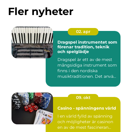
Fler nyheter
02. apr
Dragspel instrumentet som
förenar tradition, teknik
och spelglädje
Dragspel är ett av de mest
mångsidiga instrument som
finns i den nordiska
musiktraditionen. Det anvä...
09. okt
Casino - spänningens värld
I en värld fylld av spänning
och möjligheter är casinon
en av de mest fascineran...