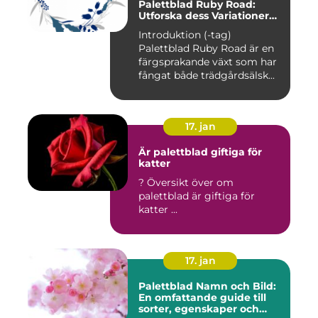
Palettblad Ruby Road:
Utforska dess Variationer
och Historia
Introduktion (-tag)
Palettblad Ruby Road är en
färgsprakande växt som har
fångat både trädgårdsälsk...
17. jan
Är palettblad giftiga för
katter
? Översikt över om
palettblad är giftiga för
katter ...
17. jan
Palettblad Namn och Bild:
En omfattande guide till
sorter, egenskaper och