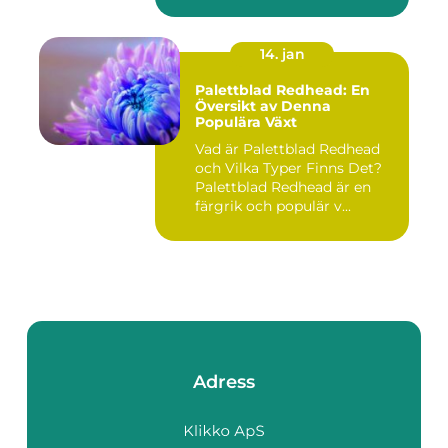
det gäll...
14. jan
Palettblad Redhead: En
Översikt av Denna
Populära Växt
Vad är Palettblad Redhead
och Vilka Typer Finns Det?
Palettblad Redhead är en
färgrik och populär v...
Adress