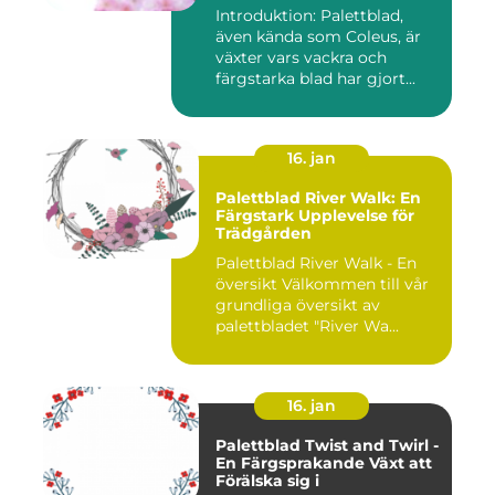
historik
Introduktion: Palettblad,
även kända som Coleus, är
växter vars vackra och
färgstarka blad har gjort...
16. jan
Palettblad River Walk: En
Färgstark Upplevelse för
Trädgården
Palettblad River Walk - En
översikt Välkommen till vår
grundliga översikt av
palettbladet "River Wa...
16. jan
Palettblad Twist and Twirl -
En Färgsprakande Växt att
Förälska sig i