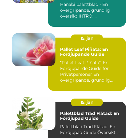
Hanabi palettblad - En
övergripande, grundlig
översikt INTRO: ...
15. jan
Pallet Leaf Piñata: En
Fordjupande Guide
"Pallet Leaf Piñata": En
Fordjupande Guide for
Privatpersoner En
overgripande, grundlig
oversikt o...
15. jan
Palettblad Träd Flätad: En
Fördjupad Guide
Palettblad Träd Flätad: En
Fördjupad Guide Översikt ...