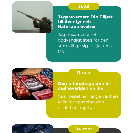
31. jul
Jägarexamen: Din Biljett
till Äventyr och
Naturupplevelser
Jägarexamen är ett
nödvändigt steg för den
som vill ge sig in i jaktens
fas...
11. mar
Den ultimata guiden till
casinovärlden online
Casinospel har länge varit en
källa för spänning och
underhållning fö...
04. mar