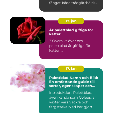
fångat både trädgårdsälsk...
17. jan
Är palettblad giftiga för
katter
? Översikt över om
palettblad är giftiga för
katter ...
17. jan
Palettblad Namn och Bild:
En omfattande guide till
sorter, egenskaper och
historik
Introduktion: Palettblad,
även kända som Coleus, är
växter vars vackra och
färgstarka blad har gjort...