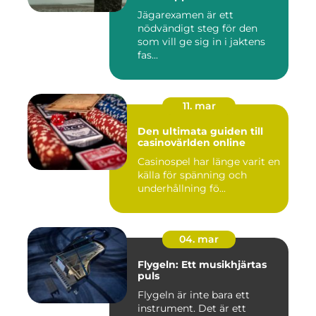
Jägarexamen är ett
nödvändigt steg för den
som vill ge sig in i jaktens
fas...
11. mar
Den ultimata guiden till
casinovärlden online
Casinospel har länge varit en
källa för spänning och
underhållning fö...
04. mar
Flygeln: Ett musikhjärtas
puls
Flygeln är inte bara ett
instrument. Det är ett