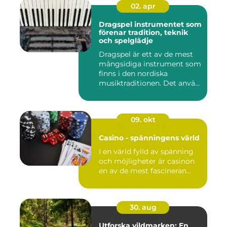
02. apr
Dragspel instrumentet som
förenar tradition, teknik
och spelglädje
Dragspel är ett av de mest
mångsidiga instrument som
finns i den nordiska
musiktraditionen. Det anvä...
09. okt
Casino - spänningens värld
I en värld fylld av spänning
och möjligheter är casinon
en av de mest fascineran...
30. aug
Utforska vildmarken: En