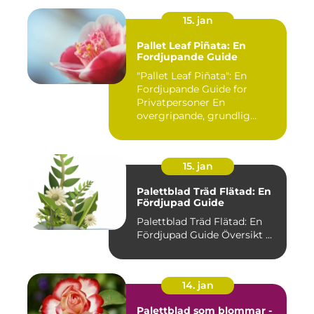
15. jan
Pallet Leaf Piñata: En
Fordjupande Guide
"Pallet Leaf Piñata": En
Fordjupande Guide for
Privatpersoner En
overgripande, grundlig
oversikt o...
15. jan
Palettblad Träd Flätad: En
Fördjupad Guide
Palettblad Träd Flätad: En
Fördjupad Guide Översikt ...
14. jan
Palettblad som blommar -