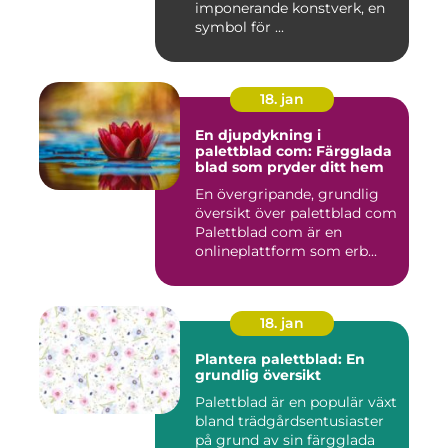
imponerande konstverk, en
symbol för ...
18. jan
En djupdykning i
palettblad com: Färgglada
blad som pryder ditt hem
En övergripande, grundlig
översikt över palettblad com
Palettblad com är en
onlineplattform som erb...
18. jan
Plantera palettblad: En
grundlig översikt
Palettblad är en populär växt
bland trädgårdsentusiaster
på grund av sin färgglada