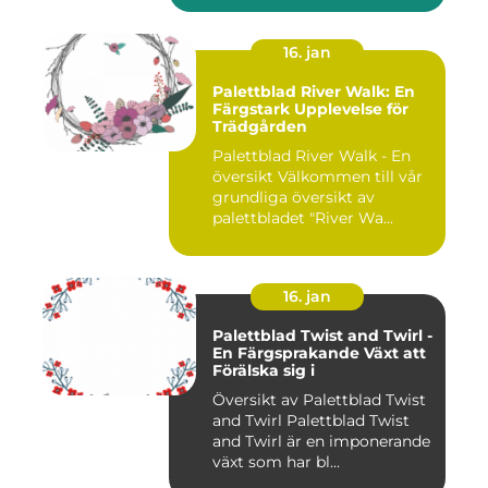
16. jan
Palettblad River Walk: En
Färgstark Upplevelse för
Trädgården
Palettblad River Walk - En
översikt Välkommen till vår
grundliga översikt av
palettbladet "River Wa...
16. jan
Palettblad Twist and Twirl -
En Färgsprakande Växt att
Förälska sig i
Översikt av Palettblad Twist
and Twirl Palettblad Twist
and Twirl är en imponerande
växt som har bl...