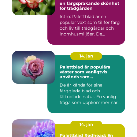
en färgsprakande skönhet
för trädgården
Intro: Palettblad är en
populär växt som tillför färg
och liv till trädgårdar och
inomhusmiljöer. De...
14. jan
Palettblad är populära
växter som vanligtvis
används som
prydnadsväxter inomhus
De är kända för sina
färgglada blad och
lättodlade natur. En vanlig
fråga som uppkommer när
det gäll...
14. jan
Palettblad Redhead: En