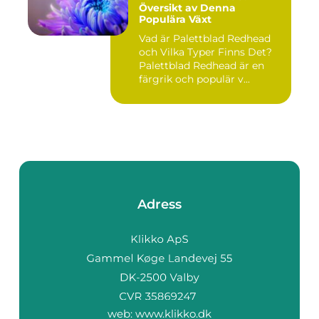
Översikt av Denna
Populära Växt
Vad är Palettblad Redhead
och Vilka Typer Finns Det?
Palettblad Redhead är en
färgrik och populär v...
Adress
web:
www.klikko.dk