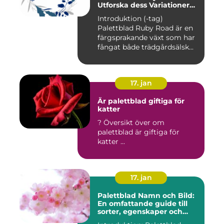
Utforska dess Variationer
och Historia
Introduktion (-tag)
Palettblad Ruby Road är en
färgsprakande växt som har
fångat både trädgårdsälsk...
17. jan
Är palettblad giftiga för
katter
? Översikt över om
palettblad är giftiga för
katter ...
17. jan
Palettblad Namn och Bild:
En omfattande guide till
sorter, egenskaper och
historik