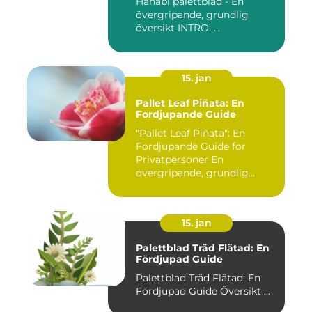
Hanabi palettblad - En
övergripande, grundlig
översikt INTRO: ...
15. jan
Pallet Leaf Piñata: En
Fordjupande Guide
"Pallet Leaf Piñata": En
Fordjupande Guide for
Privatpersoner En
overgripande, grundlig
oversikt o...
15. jan
Palettblad Träd Flätad: En
Fördjupad Guide
Palettblad Träd Flätad: En
Fördjupad Guide Översikt ...