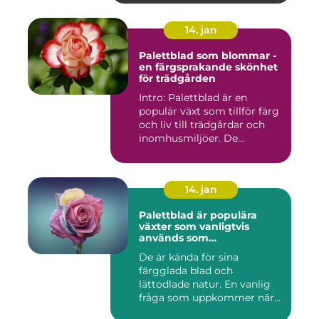
14. jan
Palettblad som blommar -
en färgsprakande skönhet
för trädgården
Intro: Palettblad är en
populär växt som tillför färg
och liv till trädgårdar och
inomhusmiljöer. De...
14. jan
Palettblad är populära
växter som vanligtvis
används som
prydnadsväxter inomhus
De är kända för sina
färgglada blad och
lättodlade natur. En vanlig
fråga som uppkommer när
det gäll...