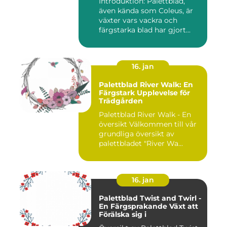
Introduktion: Palettblad,
även kända som Coleus, är
växter vars vackra och
färgstarka blad har gjort...
16. jan
Palettblad River Walk: En
Färgstark Upplevelse för
Trädgården
Palettblad River Walk - En
översikt Välkommen till vår
grundliga översikt av
palettbladet "River Wa...
16. jan
Palettblad Twist and Twirl -
En Färgsprakande Växt att
Förälska sig i