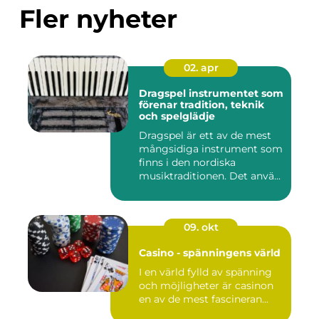
Fler nyheter
02. apr
Dragspel instrumentet som
förenar tradition, teknik
och spelglädje
Dragspel är ett av de mest
mångsidiga instrument som
finns i den nordiska
musiktraditionen. Det anvä...
09. okt
Casino - spänningens värld
I en värld fylld av spänning
och möjligheter är casinon
en av de mest fascineran...