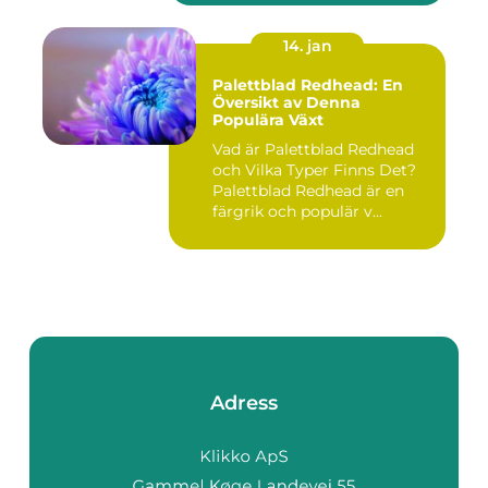
14. jan
Palettblad Redhead: En
Översikt av Denna
Populära Växt
Vad är Palettblad Redhead
och Vilka Typer Finns Det?
Palettblad Redhead är en
färgrik och populär v...
Adress