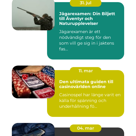
31. jul
Jägarexamen: Din Biljett
till Äventyr och
Naturupplevelser
Jägarexamen är ett
nödvändigt steg för den
som vill ge sig in i jaktens
fas...
11. mar
Den ultimata guiden till
casinovärlden online
Casinospel har länge varit en
källa för spänning och
underhållning fö...
04. mar