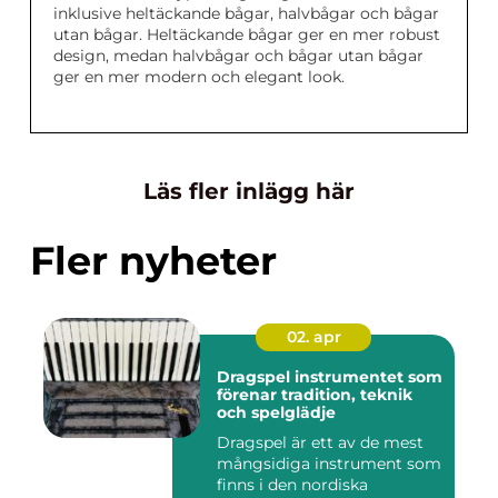
inklusive heltäckande bågar, halvbågar och bågar
utan bågar. Heltäckande bågar ger en mer robust
design, medan halvbågar och bågar utan bågar
ger en mer modern och elegant look.
Läs fler inlägg här
Fler nyheter
02. apr
Dragspel instrumentet som
förenar tradition, teknik
och spelglädje
Dragspel är ett av de mest
mångsidiga instrument som
finns i den nordiska