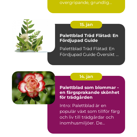
overgripande, grundlig
oversikt o...
15. jan
Palettblad Träd Flätad: En
Fördjupad Guide
Palettblad Träd Flätad: En
Fördjupad Guide Översikt ...
14. jan
Palettblad som blommar -
en färgsprakande skönhet
för trädgården
Intro: Palettblad är en
populär växt som tillför färg
och liv till trädgårdar och
inomhusmiljöer. De...