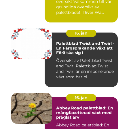
översikt Välkommen till vår
grundliga översikt av
palettbladet "River Wa...
16. jan
Palettblad Twist and Twirl -
En Färgsprakande Växt att
Förälska sig i
Översikt av Palettblad Twist
and Twirl Palettblad Twist
and Twirl är en imponerande
växt som har bl...
16. jan
Abbey Road palettblad: En
mångfacetterad växt med
präglat arv
Abbey Road palettblad: En