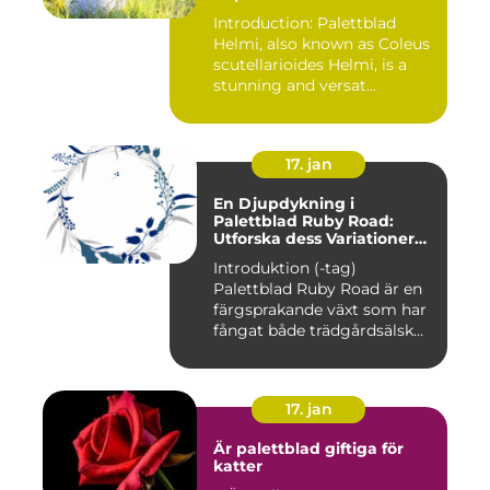
Quantitative
Introduction: Palettblad
Measurements
Helmi, also known as Coleus
scutellarioides Helmi, is a
stunning and versat...
17. jan
En Djupdykning i
Palettblad Ruby Road:
Utforska dess Variationer
och Historia
Introduktion (-tag)
Palettblad Ruby Road är en
färgsprakande växt som har
fångat både trädgårdsälsk...
17. jan
Är palettblad giftiga för
katter