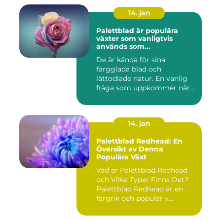
14. jan
Palettblad är populära
växter som vanligtvis
används som
prydnadsväxter inomhus
De är kända för sina
färgglada blad och
lättodlade natur. En vanlig
fråga som uppkommer när
det gäll...
14. jan
Palettblad Redhead: En
Översikt av Denna
Populära Växt
Vad är Palettblad Redhead
och Vilka Typer Finns Det?
Palettblad Redhead är en
färgrik och populär v...