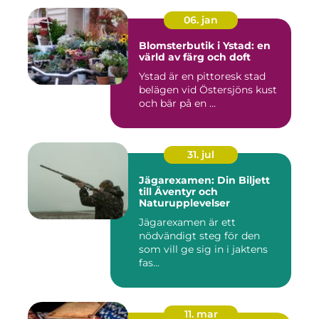
06. jan
Blomsterbutik i Ystad: en
värld av färg och doft
Ystad är en pittoresk stad
belägen vid Östersjöns kust
och bär på en ...
31. jul
Jägarexamen: Din Biljett
till Äventyr och
Naturupplevelser
Jägarexamen är ett
nödvändigt steg för den
som vill ge sig in i jaktens
fas...
11. mar