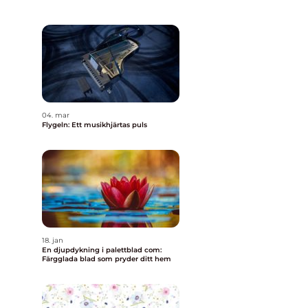
04. mar
Flygeln: Ett musikhjärtas puls
18. jan
En djupdykning i palettblad com:
Färgglada blad som pryder ditt hem