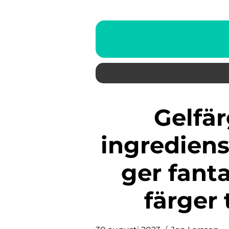
Gelfärg är en populär
ingredien
ger fanta
färger 