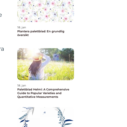
e
18. jan
Plantera palettblad: En grundlig
översikt
ra
18. jan
Palettblad Helmi: A Comprehensive
Guide to Popular Varieties and
Quantitative Measurements
a