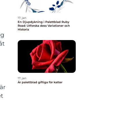
17. jan
En Djupdykning i Palettblad Ruby
Road: Utforska dess Variationer och
Historia
rg
åt
17. jan
Är palettblad giftiga för katter
är
et