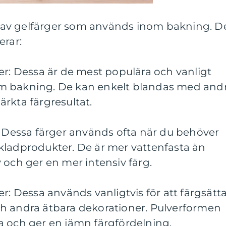
er av gelfärger som används inom bakning. D
erar:
er: Dessa är de mest populära och vanligt
m bakning. De kan enkelt blandas med and
rkta färgresultat.
: Dessa färger används ofta när du behöver
kladprodukter. De är mer vattenfasta än
 och ger en mer intensiv färg.
r: Dessa används vanligtvis för att färgsätt
h andra ätbara dekorationer. Pulverformen
a och ger en jämn färgfördelning.