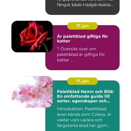
fångat både trädgårdsälsk...
17. jan
Är palettblad giftiga för
katter
? Översikt över om
palettblad är giftiga för
katter ...
17. jan
Palettblad Namn och Bild:
En omfattande guide till
sorter, egenskaper och
historik
Introduktion: Palettblad,
även kända som Coleus, är
växter vars vackra och
färgstarka blad har gjort...