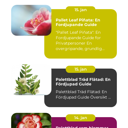
15. jan
Pallet Leaf Piñata: En
Fordjupande Guide
"Pallet Leaf Piñata": En
Fordjupande Guide for
Privatpersoner En
overgripande, grundlig
oversikt o...
15. jan
Palettblad Träd Flätad: En
Fördjupad Guide
Palettblad Träd Flätad: En
Fördjupad Guide Översikt ...
14. jan