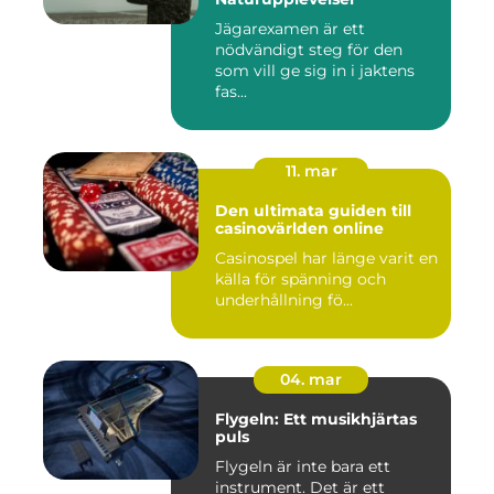
Jägarexamen är ett
nödvändigt steg för den
som vill ge sig in i jaktens
fas...
11. mar
Den ultimata guiden till
casinovärlden online
Casinospel har länge varit en
källa för spänning och
underhållning fö...
04. mar
Flygeln: Ett musikhjärtas
puls
Flygeln är inte bara ett
instrument. Det är ett