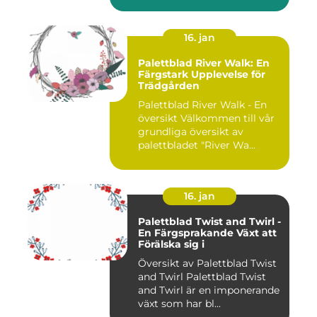
16. jan
Palettblad River Walk: En
Färgstark Upplevelse för
Trädgården
Palettblad River Walk - En
översikt Välkommen till vår
grundliga översikt av
palettbladet "River Wa...
16. jan
Palettblad Twist and Twirl -
En Färgsprakande Växt att
Förälska sig i
Översikt av Palettblad Twist
and Twirl Palettblad Twist
and Twirl är en imponerande
växt som har bl...