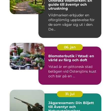
Utforska vildmarken: En
guide till äventyr och
utrustning
Vildmarken erbjuder en
oförglömlig upplevelse för
de som vågar sig ut i den.
De...
06. jan
Blomsterbutik i Ystad: en
värld av färg och doft
Ystad är en pittoresk stad
belägen vid Östersjöns kust
och bär på en ...
31. jul
Jägarexamen: Din Biljett
till Äventyr och
Naturupplevelser