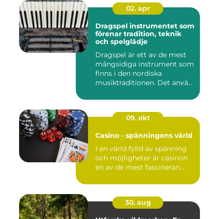
02. apr
Dragspel instrumentet som
förenar tradition, teknik
och spelglädje
Dragspel är ett av de mest
mångsidiga instrument som
finns i den nordiska
musiktraditionen. Det anvä...
09. okt
Casino - spänningens värld
I en värld fylld av spänning
och möjligheter är casinon
en av de mest fascineran...
30. aug