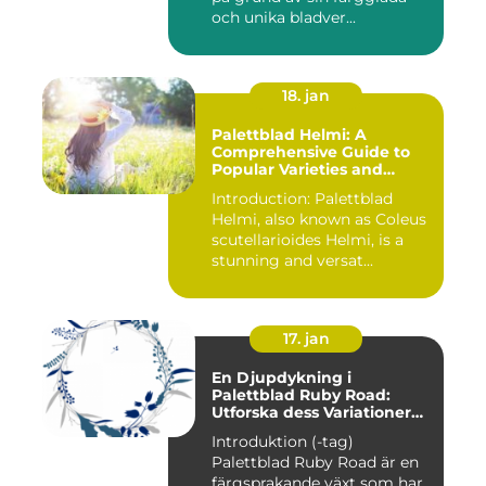
och unika bladver...
18. jan
Palettblad Helmi: A
Comprehensive Guide to
Popular Varieties and
Quantitative
Introduction: Palettblad
Measurements
Helmi, also known as Coleus
scutellarioides Helmi, is a
stunning and versat...
17. jan
En Djupdykning i
Palettblad Ruby Road:
Utforska dess Variationer
och Historia
Introduktion (-tag)
Palettblad Ruby Road är en
färgsprakande växt som har