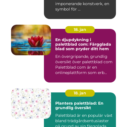
imponerande konstverk, en
symbol för ...
18. jan
En djupdykning i
palettblad com: Färgglada
blad som pryder ditt hem
En övergripande, grundlig
översikt över palettblad com
Palettblad com är en
onlineplattform som erb...
18. jan
Plantera palettblad: En
grundlig översikt
Palettblad är en populär växt
bland trädgårdsentusiaster
på grund av sin färgglada