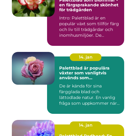
Palettblad som blommar -
en färgsprakande skönhet
för trädgården
Intro: Palettblad är en
populär växt som tillför färg
och liv till trädgårdar och
inomhusmiljöer. De...
14. jan
Palettblad är populära
växter som vanligtvis
används som
prydnadsväxter inomhus
De är kända för sina
färgglada blad och
lättodlade natur. En vanlig
fråga som uppkommer när
det gäll...
14. jan