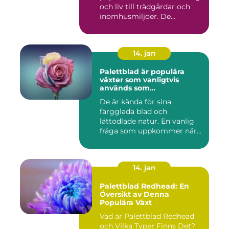
och liv till trädgårdar och
inomhusmiljöer. De...
14. jan
Palettblad är populära
växter som vanligtvis
används som
prydnadsväxter inomhus
De är kända för sina
färgglada blad och
lättodlade natur. En vanlig
fråga som uppkommer när
det gäll...
14. jan
Palettblad Redhead: En
Översikt av Denna
Populära Växt
Vad är Palettblad Redhead
och Vilka Typer Finns Det?