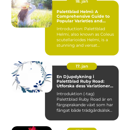
18. jan
Palettblad Helmi: A
Comprehensive Guide to
Popular Varieties and
Quantitative
Introduction: Palettblad
Measurements
Helmi, also known as Coleus
scutellarioides Helmi, is a
stunning and versat...
17. jan
En Djupdykning i
Palettblad Ruby Road:
Utforska dess Variationer
och Historia
Introduktion (-tag)
Palettblad Ruby Road är en
färgsprakande växt som har
fångat både trädgårdsälsk...