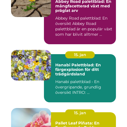
Abbey Road palettblad: En
mångfacetterad växt med
präglat arv
Abbey Road palettblad: En
översikt Abbey Road
palettblad är en populär växt
som har blivit alltmer ...
15. jan
Hanabi Palettblad: En
färgexplosion för ditt
trädgårdsland
Hanabi palettblad - En
övergripande, grundlig
översikt INTRO: ...
15. jan
Pallet Leaf Piñata: En