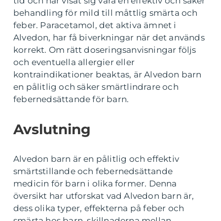
tid och har visat sig vara en effektiv och säker
behandling för mild till måttlig smärta och
feber. Paracetamol, det aktiva ämnet i
Alvedon, har få biverkningar när det används
korrekt. Om rätt doseringsanvisningar följs
och eventuella allergier eller
kontraindikationer beaktas, är Alvedon barn
en pålitlig och säker smärtlindrare och
febernedsättande för barn.
Avslutning
Alvedon barn är en pålitlig och effektiv
smärtstillande och febernedsättande
medicin för barn i olika former. Denna
översikt har utforskat vad Alvedon barn är,
dess olika typer, effekterna på feber och
smärta hos barn, skillnaderna mellan