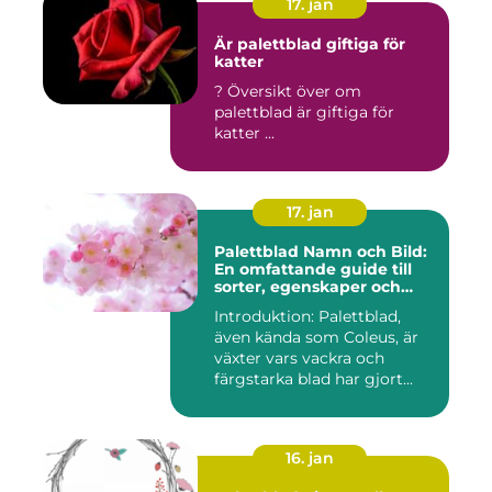
17. jan
Är palettblad giftiga för
katter
? Översikt över om
palettblad är giftiga för
katter ...
17. jan
Palettblad Namn och Bild:
En omfattande guide till
sorter, egenskaper och
historik
Introduktion: Palettblad,
även kända som Coleus, är
växter vars vackra och
färgstarka blad har gjort...
16. jan