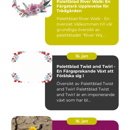
Palettblad River Walk: En
Färgstark Upplevelse för
Trädgården
Palettblad River Walk - En
översikt Välkommen till vår
grundliga översikt av
palettbladet "River Wa...
16. jan
Palettblad Twist and Twirl -
En Färgsprakande Växt att
Förälska sig i
Översikt av Palettblad Twist
and Twirl Palettblad Twist
and Twirl är en imponerande
växt som har bl...
16. jan