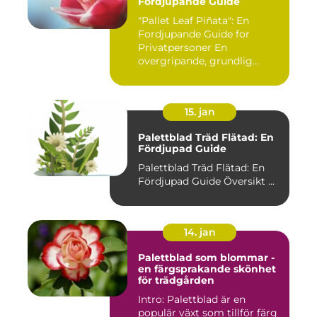
Fordjupande Guide
"Pallet Leaf Piñata": En
Fordjupande Guide for
Privatpersoner En
overgripande, grundlig
oversikt o...
15. jan
Palettblad Träd Flätad: En
Fördjupad Guide
Palettblad Träd Flätad: En
Fördjupad Guide Översikt ...
14. jan
Palettblad som blommar -
en färgsprakande skönhet
för trädgården
Intro: Palettblad är en
populär växt som tillför färg