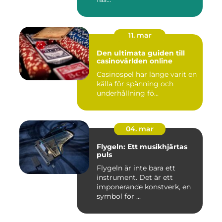
11. mar
Den ultimata guiden till
casinovärlden online
Casinospel har länge varit en
källa för spänning och
underhållning fö...
04. mar
Flygeln: Ett musikhjärtas
puls
Flygeln är inte bara ett
instrument. Det är ett
imponerande konstverk, en
symbol för ...