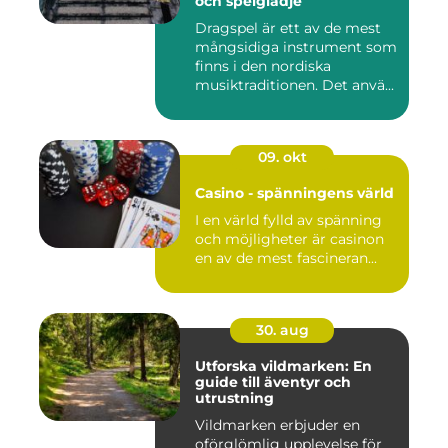
och spelglädje
Dragspel är ett av de mest
mångsidiga instrument som
finns i den nordiska
musiktraditionen. Det anvä...
09. okt
Casino - spänningens värld
I en värld fylld av spänning
och möjligheter är casinon
en av de mest fascineran...
30. aug
Utforska vildmarken: En
guide till äventyr och
utrustning
Vildmarken erbjuder en
oförglömlig upplevelse för