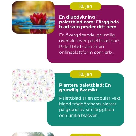
18. jan
En djupdykning i
palettblad com: Färgglada
blad som pryder ditt hem
En övergripande, grundlig
översikt över palettblad com
Palettblad com är en
onlineplattform som erb...
18. jan
Plantera palettblad: En
grundlig översikt
Palettblad är en populär växt
bland trädgårdsentusiaster
på grund av sin färgglada
och unika bladver...