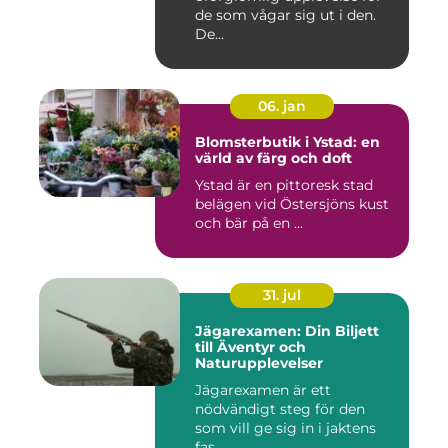
de som vågar sig ut i den.
De...
06. jan
Blomsterbutik i Ystad: en
värld av färg och doft
Ystad är en pittoresk stad
belägen vid Östersjöns kust
och bär på en ...
31. jul
Jägarexamen: Din Biljett
till Äventyr och
Naturupplevelser
Jägarexamen är ett
nödvändigt steg för den
som vill ge sig in i jaktens
fas...