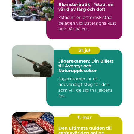
Blomsterbutik i Ystad: en
värld av färg och doft
Ystad är en pittoresk stad
belägen vid Östersjöns kust
och bär på en ...
31. jul
Jägarexamen: Din Biljett
till Äventyr och
Naturupplevelser
Jägarexamen är ett
nödvändigt steg för den
som vill ge sig in i jaktens
fas...
11. mar
Den ultimata guiden till
casinovärlden online