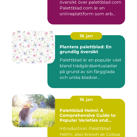
översikt över palettblad com
Palettblad com är en
onlineplattform som erb...
18. jan
Plantera palettblad: En
grundlig översikt
Palettblad är en populär växt
bland trädgårdsentusiaster
på grund av sin färgglada
och unika bladver...
18. jan
Palettblad Helmi: A
Comprehensive Guide to
Popular Varieties and
Quantitative
Introduction: Palettblad
Measurements
Helmi, also known as Coleus