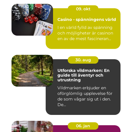
09. okt
Casino - spänningens värld
I en värld fylld av spänning
och möjligheter är casinon
en av de mest fascineran...
30. aug
Utforska vildmarken: En
guide till äventyr och
utrustning
Vildmarken erbjuder en
oförglömlig upplevelse för
de som vågar sig ut i den.
De...
06. jan