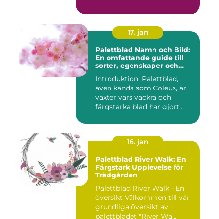
17. jan
Palettblad Namn och Bild:
En omfattande guide till
sorter, egenskaper och
historik
Introduktion: Palettblad,
även kända som Coleus, är
växter vars vackra och
färgstarka blad har gjort...
16. jan
Palettblad River Walk: En
Färgstark Upplevelse för
Trädgården
Palettblad River Walk - En
översikt Välkommen till vår
grundliga översikt av
palettbladet "River Wa...