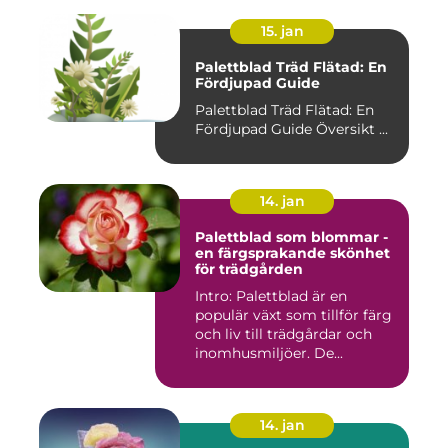
15. jan
Palettblad Träd Flätad: En
Fördjupad Guide
Palettblad Träd Flätad: En
Fördjupad Guide Översikt ...
14. jan
Palettblad som blommar -
en färgsprakande skönhet
för trädgården
Intro: Palettblad är en
populär växt som tillför färg
och liv till trädgårdar och
inomhusmiljöer. De...
14. jan