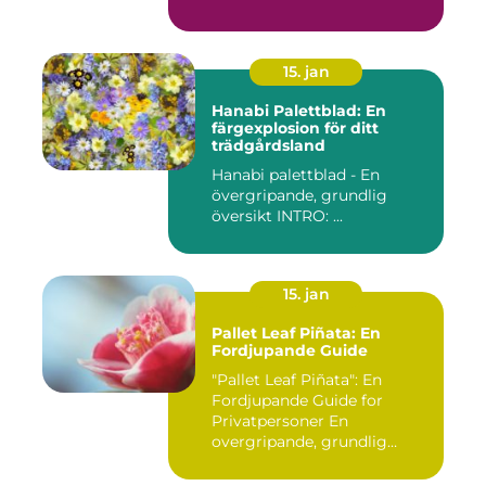
15. jan
Hanabi Palettblad: En
färgexplosion för ditt
trädgårdsland
Hanabi palettblad - En
övergripande, grundlig
översikt INTRO: ...
15. jan
Pallet Leaf Piñata: En
Fordjupande Guide
"Pallet Leaf Piñata": En
Fordjupande Guide for
Privatpersoner En
overgripande, grundlig
oversikt o...