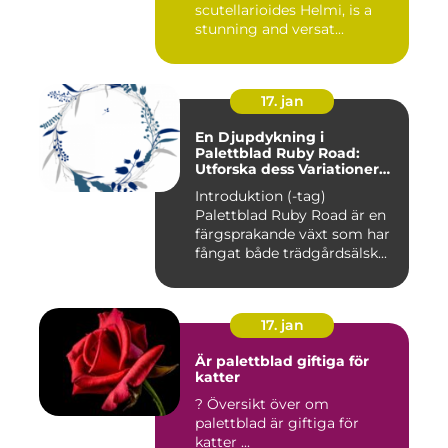
scutellarioides Helmi, is a
stunning and versat...
17. jan
En Djupdykning i
Palettblad Ruby Road:
Utforska dess Variationer
och Historia
Introduktion (-tag)
Palettblad Ruby Road är en
färgsprakande växt som har
fångat både trädgårdsälsk...
17. jan
Är palettblad giftiga för
katter
? Översikt över om
palettblad är giftiga för
katter ...