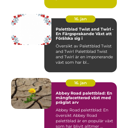
16. jan
Palettblad Twist and Twirl -
En Färgsprakande Växt att
Förälska sig i
Översikt av Palettblad Twist
and Twirl Palettblad Twist
and Twirl är en imponerande
växt som har bl...
16. jan
Abbey Road palettblad: En
mångfacetterad växt med
präglat arv
Abbey Road palettblad: En
översikt Abbey Road
palettblad är en populär växt
som har blivit alltmer ...