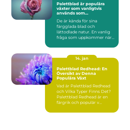
Palettblad är populära
växter som vanligtvis
används som
prydnadsväxter inomhus
De är kända för sina
färgglada blad och
lättodlade natur. En vanlig
fråga som uppkommer när
det gäll...
14. jan
Palettblad Redhead: En
Översikt av Denna
Populära Växt
Vad är Palettblad Redhead
och Vilka Typer Finns Det?
Palettblad Redhead är en
färgrik och populär v...