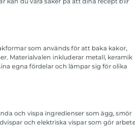
 kan du vara säker på att dina recept blir
bakformar som används för att baka kakor,
r. Materialvalen inkluderar metall, keramik
 sina egna fördelar och lämpar sig för olika
landa och vispa ingredienser som ägg, smör
dvispar och elektriska vispar som gör arbet