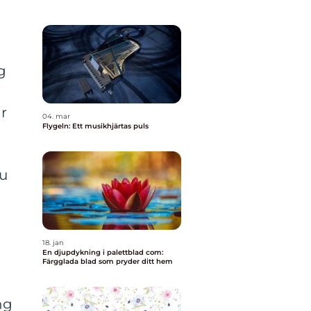
g
är
04. mar
Flygeln: Ett musikhjärtas puls
r
du
18. jan
En djupdykning i palettblad com:
Färgglada blad som pryder ditt hem
ng