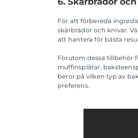
6. Skärbrädor och 
För att förbereda ingredi
skärbrädor och knivar. Väl
att hantera för bästa resul
Förutom dessa tillbehör f
muffinsplåtar, baksteensp
beror på vilken typ av b
preferens.